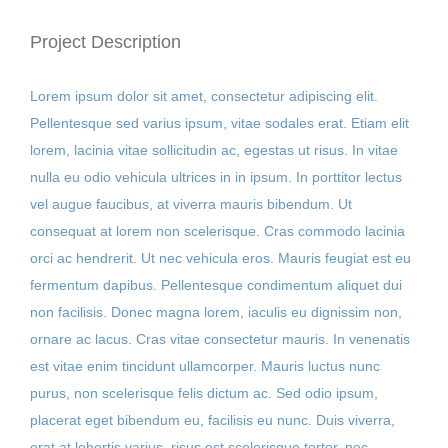
Project Description
Contact Us
Lorem ipsum dolor sit amet, consectetur adipiscing elit.
Muhlenkamp Fund
Pellentesque sed varius ipsum, vitae sodales erat. Etiam elit
lorem, lacinia vitae sollicitudin ac, egestas ut risus. In vitae
nulla eu odio vehicula ultrices in in ipsum. In porttitor lectus
Search
vel augue faucibus, at viverra mauris bibendum. Ut
for:
consequat at lorem non scelerisque. Cras commodo lacinia
orci ac hendrerit. Ut nec vehicula eros. Mauris feugiat est eu
fermentum dapibus. Pellentesque condimentum aliquet dui
non facilisis. Donec magna lorem, iaculis eu dignissim non,
ornare ac lacus. Cras vitae consectetur mauris. In venenatis
est vitae enim tincidunt ullamcorper. Mauris luctus nunc
purus, non scelerisque felis dictum ac. Sed odio ipsum,
placerat eget bibendum eu, facilisis eu nunc. Duis viverra,
erat at lobortis varius, risus est scelerisque tortor, nec